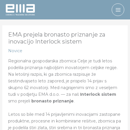
Skip
to
content
EMA prejela bronasto priznanje za
inovacijo Interlock sistem
Novice
Regionalna gospodarska zbornica Celje je tudi letos
podelila priznanja najboljšim inovatorjem celjske regije.
Na letošnji razpis, ki ga zbornica razpisuje že
šestindvajseto leto zapored, je prispelo 14 prijav s
skupno 62 inovatorji. Med nagrajenimi smo z veseljem
tudi v podjetju EMA d.o.o. — za naš
Interlock sistem
smo prejeli
bronasto priznanje
.
Letos so bile med 14 prijavljenimi inovacijami zastopane
produktne, procesne in kombinirane rešitve, zbornica pa
je podelila štiri zlata, štiri srebrna in tri bronasta priznanja