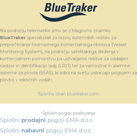
Na področju telematike smo se z blagovno znamko
BlueTraker
specializirali za razvoj sistemskih rešitev za
preprečevanje čezmernega komercialnega ribolova (Vessel
Monitoring System), na področju satelitskega sledenja v
komercialnem pomorstvu pa ustvarjamo rešitve za oddaljen
nadzor in identifikacijo ladij (LRIT) ter za varnostne in alarmne
sisteme za plovila (SSAS), ki edini na svetu ustrezajo pogojem za
plovbo v arktičnih vodah.
Spletna stran bluetraker.com
Splošni pogoji poslovanja
Splošni
prodajni
pogoji EMA d.o.o.
Splošni
nabavni
pogoji EMA d.o.o.