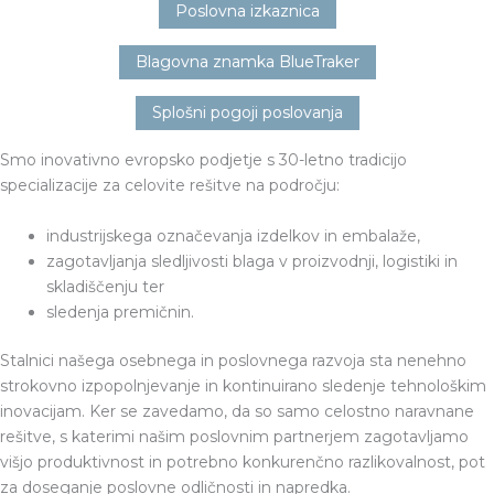
Poslovna izkaznica
Blagovna znamka BlueTraker
Splošni pogoji poslovanja
Smo inovativno evropsko podjetje s 30-letno tradicijo
specializacije za celovite rešitve na področju:
industrijskega označevanja izdelkov in embalaže,
zagotavljanja sledljivosti blaga v proizvodnji, logistiki in
skladiščenju ter
sledenja premičnin.
Stalnici našega osebnega in poslovnega razvoja sta nenehno
strokovno izpopolnjevanje in kontinuirano sledenje tehnološkim
inovacijam. Ker se zavedamo, da so samo celostno naravnane
rešitve, s katerimi našim poslovnim partnerjem zagotavljamo
višjo produktivnost in potrebno konkurenčno razlikovalnost, pot
za doseganje poslovne odličnosti in napredka.