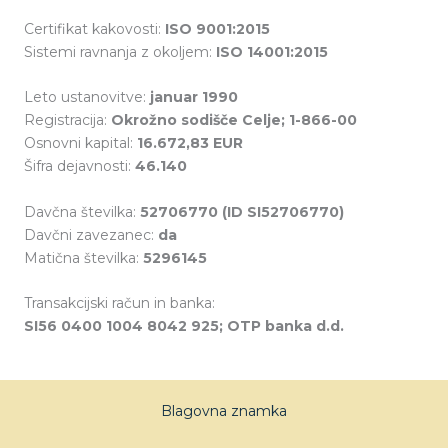
Certifikat kakovosti:
ISO 9001:2015
Sistemi ravnanja z okoljem:
ISO 14001:2015
Leto ustanovitve:
januar 1990
Registracija:
Okrožno sodišče Celje; 1-866-00
Osnovni kapital:
16.672,83 EUR
Šifra dejavnosti:
46.140
Davčna številka:
52706770 (ID SI52706770)
Davčni zavezanec:
da
Matična številka:
5296145
Transakcijski račun in banka:
SI56 0400 1004 8042 925; OTP banka d.d.
Blagovna znamka