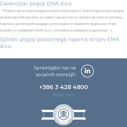
Garancijski pogoji EMA d.o.o.
*Podani garancijski pogoji so samo informativni. Končni garancijski pogoji
se določajo individualno za vsako napravo ter so odvisni od vrste in namena
naprave, garancijskih pogojev proizvajalca in dodatnih dogovorov med
kupcem in podjetjem EMA d.o.o. (morebitna podaljšana garancija ...).
Splošni pogoji poslovnega najema strojev EMA
d.o.o.
Spremljajte nas na
socialnih omrežjih
+386 3 428 4800
Pišite nam