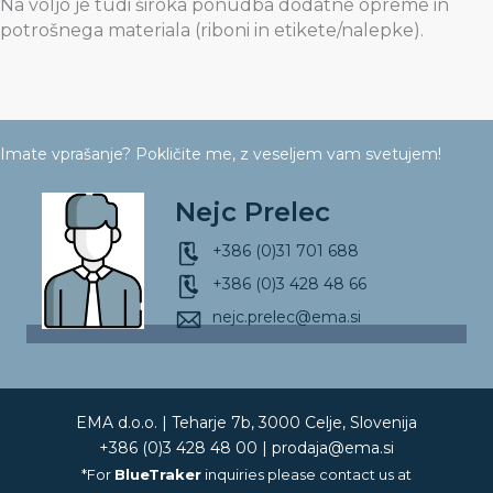
Na voljo je tudi široka ponudba dodatne opreme in
potrošnega materiala (riboni in etikete/nalepke).
Imate vprašanje? Pokličite me, z veseljem vam svetujem!
Nejc Prelec
+386 (0)31 701 688
+386 (0)3 428 48 66
nejc.prelec@ema.si
EMA d.o.o. |
Teharje 7b, 3000 Celje, Slovenija
+386 (0)3 428 48 00
|
prodaja@ema.si
*For
BlueTraker
inquiries please contact us at