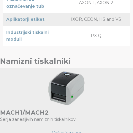
AXON 1, AXON 2
označevanje tub
Aplikatorji etiket
IXOR, CEON, HS and VS
Industrijski tiskalni
PX Q
moduli
Namizni tiskalniki
MACH1/MACH2
Serija zanesljivih namiznih tiskalnikov.
Več informacij