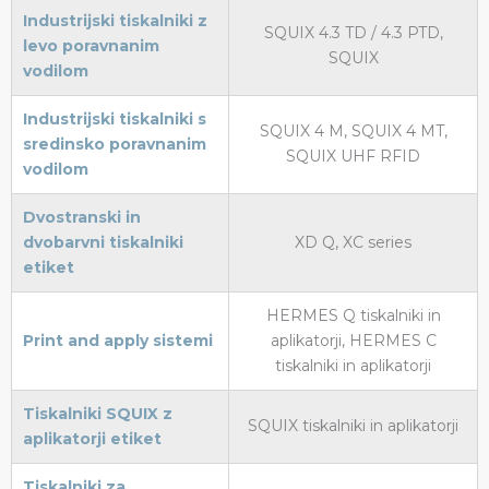
Industrijski tiskalniki z
SQUIX 4.3 TD / 4.3 PTD,
levo poravnanim
SQUIX
vodilom
Industrijski tiskalniki s
SQUIX 4 M, SQUIX 4 MT,
sredinsko poravnanim
SQUIX UHF RFID
vodilom
Dvostranski in
dvobarvni tiskalniki
XD Q, XC series
etiket
HERMES Q tiskalniki in
Print and apply sistemi
aplikatorji, HERMES C
tiskalniki in aplikatorji
Tiskalniki SQUIX z
SQUIX tiskalniki in aplikatorji
aplikatorji etiket
Tiskalniki za