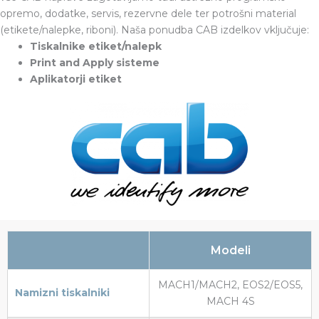
opremo, dodatke, servis, rezervne dele ter potrošni material
(etikete/nalepke, riboni). Naša ponudba CAB izdelkov vključuje:
Tiskalnike etiket/nalepk
Print and Apply sisteme
Aplikatorji etiket
Modeli
MACH1/MACH2, EOS2/EOS5,
Namizni tiskalniki
MACH 4S