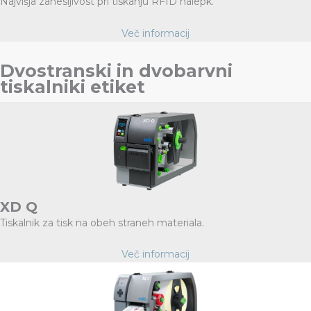
Najvišja zanesljivost pri tiskanju RFID nalepk.
Več informacij
Dvostranski in dvobarvni
tiskalniki etiket
XD Q
Tiskalnik za tisk na obeh straneh materiala.
Več informacij