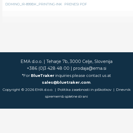
DOMINO_IR-899BK_PRINTING-INK
PRENESI PDF
EMA d.o.o. |
Teharje 7b, 3000 Celje, Slovenija
+386 (0)3 428 48 00
|
prodaja@ema.si
*For
BlueTraker
inquiries please contact us at
sales@bluetraker.com
.
Copyright © 2026 EMA d.o.o. |
Politika zasebnosti in piškotkov
|
Dnevnik
sprememb spletne strani